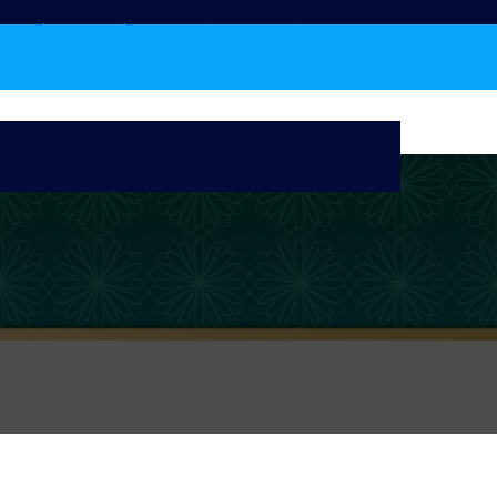
دبیرخانه شورای فعالان انقلابی فضای مجازی (شورای شفاف)