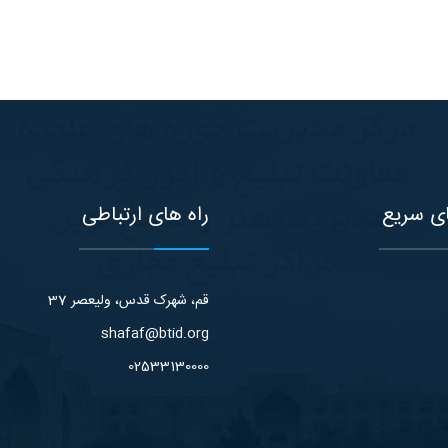
ی سریع
راه های ارتباطی
قم، شهرک قدس، ولیعصر 37
shafaf@btid.org
02533130000