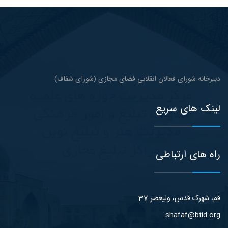
دبیرخانه شورای فعالان انقلابی فضای مجازی (شورای شفاف)
لینک های سریع
راه های ارتباطی
قم، شهرک قدس، ولیعصر 37
shafaf@btid.org