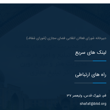
دبیرخانه شورای فعالان انقلابی فضای مجازی (شورای شفاف)
لینک های سریع
راه های ارتباطی
قم، شهرک قدس، ولیعصر 37
shafaf@btid.org