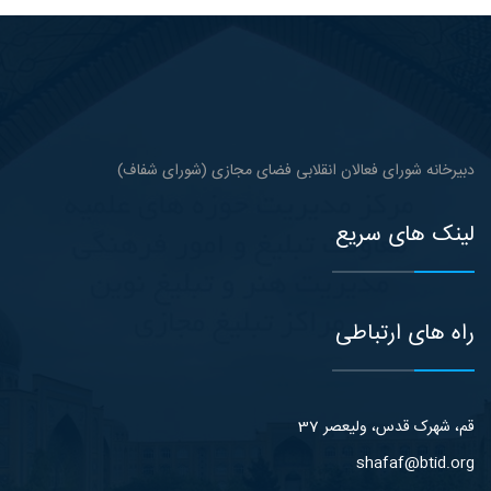
دبیرخانه شورای فعالان انقلابی فضای مجازی (شورای شفاف)
لینک های سریع
راه های ارتباطی
قم، شهرک قدس، ولیعصر 37
shafaf@btid.org