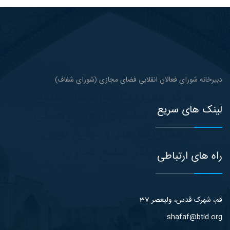
دبیرخانه شورای فعالان انقلابی فضای مجازی (شورای شفاف)
لینک های سریع
راه های ارتباطی
قم، شهرک قدس، ولیعصر 37
shafaf@btid.org