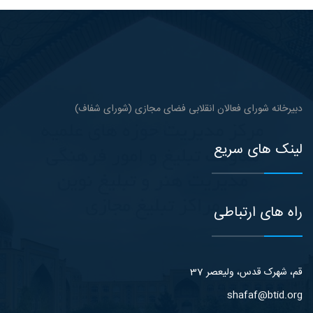
دبیرخانه شورای فعالان انقلابی فضای مجازی (شورای شفاف)
لینک های سریع
راه های ارتباطی
قم، شهرک قدس، ولیعصر 37
shafaf@btid.org