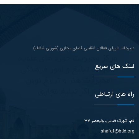
دبیرخانه شورای فعالان انقلابی فضای مجازی (شورای شفاف)
لینک های سریع
راه های ارتباطی
قم، شهرک قدس، ولیعصر 37
shafaf@btid.org