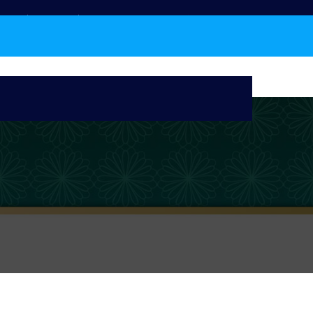
دبیرخانه شورای فعالان انقلابی فضای مجازی (شورای شفاف)