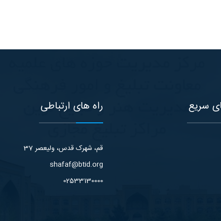
ی سریع
راه های ارتباطی
قم، شهرک قدس، ولیعصر 37
shafaf@btid.org
02533130000