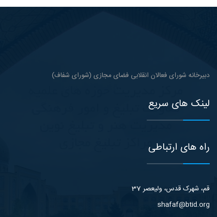
دبیرخانه شورای فعالان انقلابی فضای مجازی (شورای شفاف)
لینک های سریع
راه های ارتباطی
قم، شهرک قدس، ولیعصر 37
shafaf@btid.org