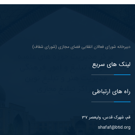
دبیرخانه شورای فعالان انقلابی فضای مجازی (شورای شفاف)
لینک های سریع
راه های ارتباطی
قم، شهرک قدس، ولیعصر 37
shafaf@btid.org