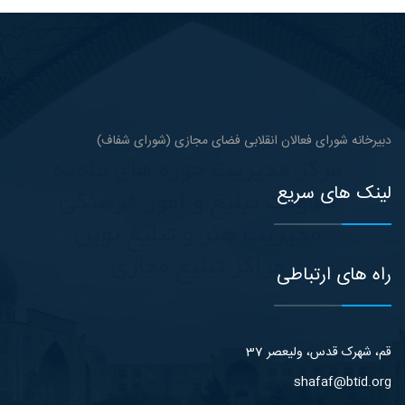
دبیرخانه شورای فعالان انقلابی فضای مجازی (شورای شفاف)
لینک های سریع
راه های ارتباطی
قم، شهرک قدس، ولیعصر 37
shafaf@btid.org