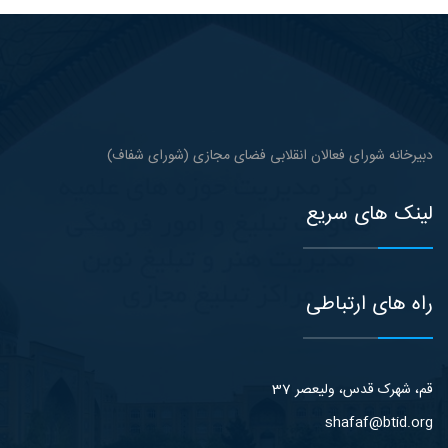
دبیرخانه شورای فعالان انقلابی فضای مجازی (شورای شفاف)
لینک های سریع
راه های ارتباطی
قم، شهرک قدس، ولیعصر 37
shafaf@btid.org