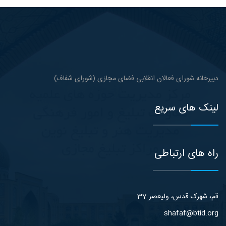
دبیرخانه شورای فعالان انقلابی فضای مجازی (شورای شفاف)
لینک های سریع
راه های ارتباطی
قم، شهرک قدس، ولیعصر 37
shafaf@btid.org