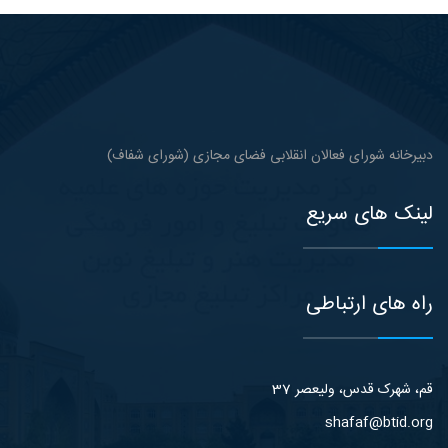
دبیرخانه شورای فعالان انقلابی فضای مجازی (شورای شفاف)
لینک های سریع
راه های ارتباطی
قم، شهرک قدس، ولیعصر 37
shafaf@btid.org